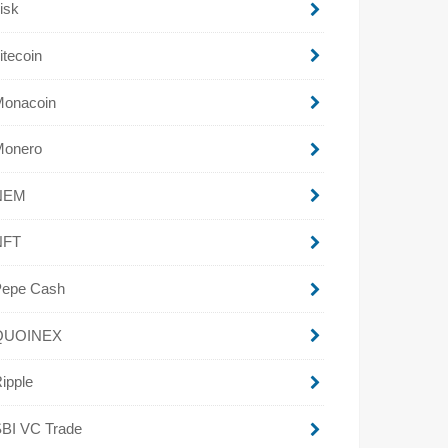
isk
itecoin
Monacoin
Monero
NEM
NFT
Pepe Cash
QUOINEX
ipple
BI VC Trade