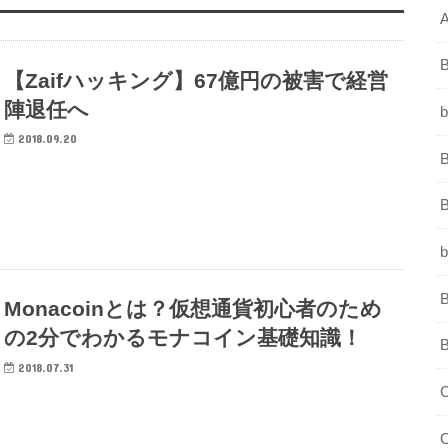
B
【Zaifハッキング】67億円の被害で経営
陣退任へ
b
2018.09.20
B
B
b
B
Monacoinとは？仮想通貨初心者のため
の2分でわかるモナコイン基礎知識！
B
2018.07.31