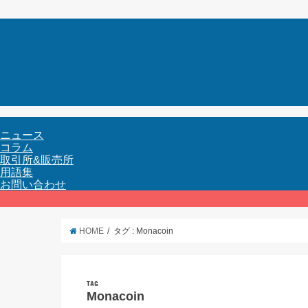
ニュース
コラム
取引所&販売所
用語集
お問い合わせ
HOME
タグ : Monacoin
TAG
Monacoin