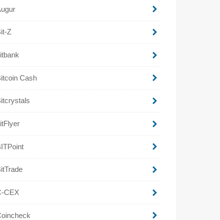
Augur
it-Z
itbank
itcoin Cash
itcrystals
itFlyer
ITPoint
itTrade
C-CEX
Coincheck