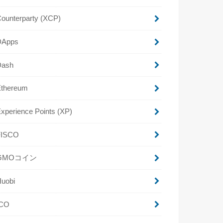
ounterparty (XCP)
DApps
Dash
Ethereum
xperience Points (XP)
FISCO
GMOコイン
Huobi
ICO