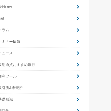
obit.net
aif
コラム
セミナー情報
ニュース
仮想通貨おすすめ銀行
便利ツール
取引所&販売所
基礎知識
用語集