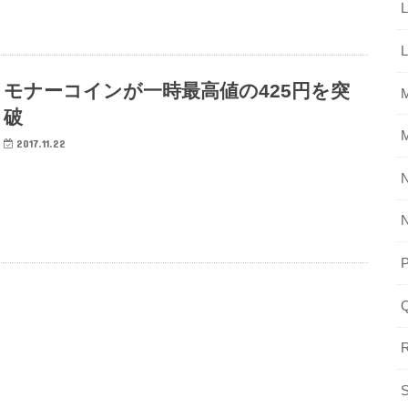
L
L
モナーコインが一時最高値の425円を突
破
2017.11.22
R
S