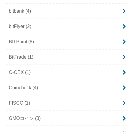
bitbank
(4)
bitFlyer
(2)
BITPoint
(8)
BitTrade
(1)
C-CEX
(1)
Coincheck
(4)
FISCO
(1)
GMOコイン
(3)