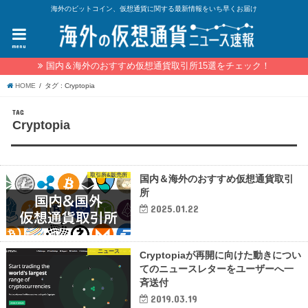
海外のビットコイン、仮想通貨に関する最新情報をいち早くお届け
menu
国内＆海外のおすすめ仮想通貨取引所15選をチェック！
HOME
タグ : Cryptopia
TAG
Cryptopia
取引所&販売所
国内＆海外のおすすめ仮想通貨取引
所
2025.01.22
ニュース
Cryptopiaが再開に向けた動きについ
てのニュースレターをユーザーへ一
斉送付
2019.03.19