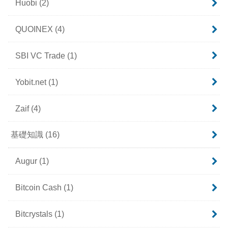
Huobi
(2)
QUOINEX
(4)
SBI VC Trade
(1)
Yobit.net
(1)
Zaif
(4)
基礎知識
(16)
Augur
(1)
Bitcoin Cash
(1)
Bitcrystals
(1)