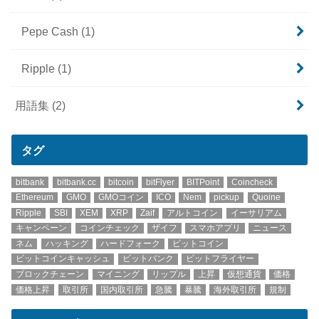
Pepe Cash
(1)
Ripple
(1)
用語集
(2)
タグ
bitbank
bitbank.cc
bitcoin
bitFlyer
BITPoint
Coincheck
Ethereum
GMO
GMOコイン
ICO
Nem
pickup
Quoine
Ripple
SBI
XEM
XRP
Zaif
アルトコイン
イーサリアム
キャンペーン
コインチェック
ザイフ
スマホアプリ
ニュース
ネム
ハッキング
ハードフォーク
ビットコイン
ビットコインキャッシュ
ビットバンク
ビットフライヤー
ブロックチェーン
マイニング
リップル
上昇
仮想通貨
価格
価格上昇
取引所
国内取引所
急騰
暴騰
海外取引所
規制