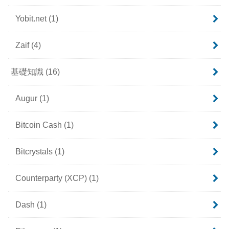
Yobit.net
(1)
Zaif
(4)
基礎知識
(16)
Augur
(1)
Bitcoin Cash
(1)
Bitcrystals
(1)
Counterparty (XCP)
(1)
Dash
(1)