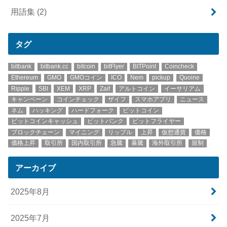
用語集
(2)
タグ
bitbank
bitbank.cc
bitcoin
bitFlyer
BITPoint
Coincheck
Ethereum
GMO
GMOコイン
ICO
Nem
pickup
Quoine
Ripple
SBI
XEM
XRP
Zaif
アルトコイン
イーサリアム
キャンペーン
コインチェック
ザイフ
スマホアプリ
ニュース
ネム
ハッキング
ハードフォーク
ビットコイン
ビットコインキャッシュ
ビットバンク
ビットフライヤー
ブロックチェーン
マイニング
リップル
上昇
仮想通貨
価格
価格上昇
取引所
国内取引所
急騰
暴騰
海外取引所
規制
アーカイブ
2025年8月
2025年7月