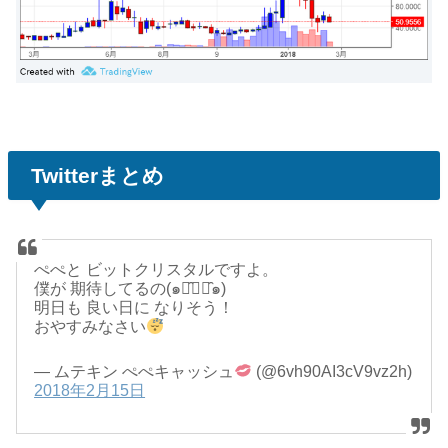
Twitterまとめ
ぺぺと ビットクリスタルですよ。
僕が 期待してるの(๑･̑◡･̑๑)
明日も 良い日に なりそう！
おやすみなさい
— ムテキン ぺぺキャッシュ
(@6vh90AI3cV9vz2h)
2018年2月15日