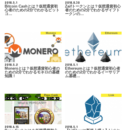
2018.5.1
2018.8.30
Bitcoin Cashとは？仮想通貨初
Zaifトークンとは？仮想通貨初心
心者のための2分でわかるビット
者のための2分でわかるザイフト
コ…
ークンの…
Monero
Ethereum
2018.5.2
2018.5.1
Moneroとは？仮想通貨初心者の
Ethereumとは？仮想通貨初心者
ための2分でわかるモネロの基礎
のための2分でわかるイーサリア
知識！
ム基礎…
Pepe Cash
Lisk
2018.6.15
2018.5.1