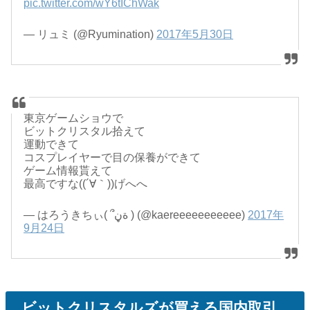
pic.twitter.com/wY6tIChWak
— リュミ (@Ryumination)
2017年5月30日
東京ゲームショウで
ビットクリスタル拾えて
運動できて
コスプレイヤーで目の保養ができて
ゲーム情報貰えて
最高ですな((´∀｀))げへへ
— はろうきちぃ( ՞ةڼ ) (@kaereeeeeeeeeee)
2017年
9月24日
ビットクリスタルズが買える国内取引