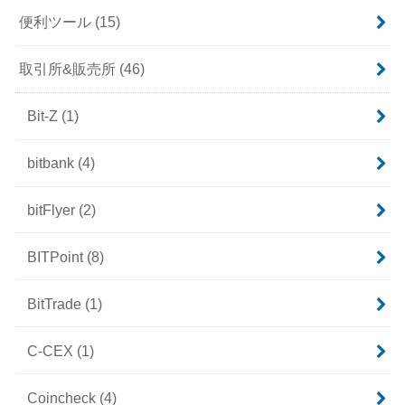
便利ツール
(15)
取引所&販売所
(46)
Bit-Z
(1)
bitbank
(4)
bitFlyer
(2)
BITPoint
(8)
BitTrade
(1)
C-CEX
(1)
Coincheck
(4)