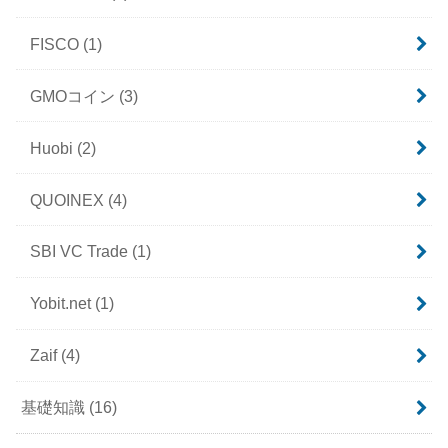
FISCO
(1)
GMOコイン
(3)
Huobi
(2)
QUOINEX
(4)
SBI VC Trade
(1)
Yobit.net
(1)
Zaif
(4)
基礎知識
(16)