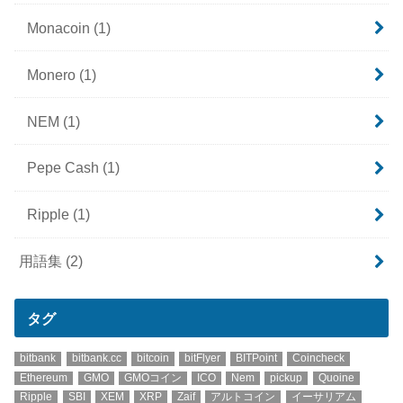
Monacoin
(1)
Monero
(1)
NEM
(1)
Pepe Cash
(1)
Ripple
(1)
用語集
(2)
タグ
bitbank
bitbank.cc
bitcoin
bitFlyer
BITPoint
Coincheck
Ethereum
GMO
GMOコイン
ICO
Nem
pickup
Quoine
Ripple
SBI
XEM
XRP
Zaif
アルトコイン
イーサリアム