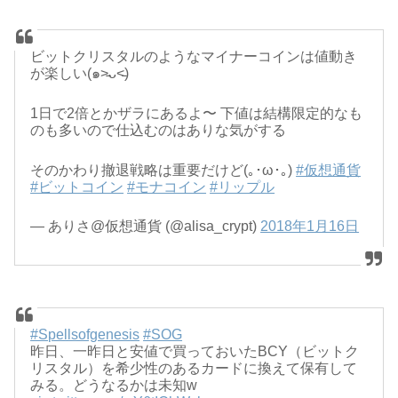
ビットクリスタルのようなマイナーコインは値動き
が楽しい(๑˃̵ᴗ˂̵)
1日で2倍とかザラにあるよ〜 下値は結構限定的なも
のも多いので仕込むのはありな気がする
そのかわり撤退戦略は重要だけど(｡･ω･｡)
#仮想通貨
#ビットコイン
#モナコイン
#リップル
— ありさ@仮想通貨 (@alisa_crypt)
2018年1月16日
#Spellsofgenesis
#SOG
昨日、一昨日と安値で買っておいたBCY（ビットク
リスタル）を希少性のあるカードに換えて保有して
みる。どうなるかは未知w