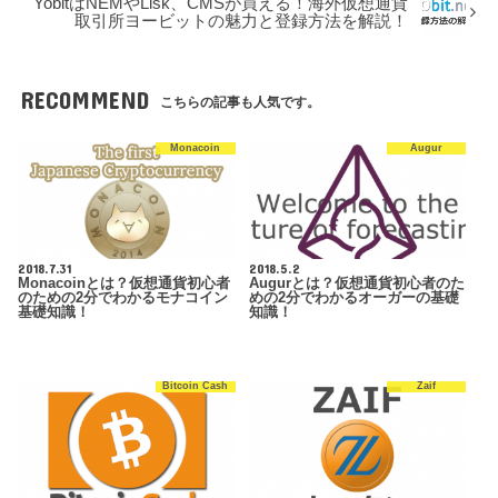
YobitはNEMやLisk、CMSが買える！海外仮想通貨
取引所ヨービットの魅力と登録方法を解説！
RECOMMEND
こちらの記事も人気です。
Monacoin
Augur
2018.7.31
2018.5.2
Monacoinとは？仮想通貨初心者
Augurとは？仮想通貨初心者のた
のための2分でわかるモナコイン
めの2分でわかるオーガーの基礎
基礎知識！
知識！
Bitcoin Cash
Zaif