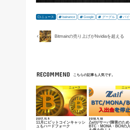
ニュース
bainance
Google
グーグル
バイ
Bitmainの売り上げがNvidiaを超える
RECOMMEND
こちらの記事も人気です。
ニュース
ニュ
2017.11.9
2018.9.18
11月にビットコインキャッシ
Zaifがサーバ障害のため
ュもハードフォーク
BTC・MONA・BCHの
を停止中！１、…