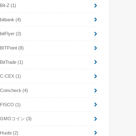
Bit-Z
(1)
bitbank
(4)
bitFlyer
(2)
BITPoint
(8)
BitTrade
(1)
C-CEX
(1)
Coincheck
(4)
FISCO
(1)
GMOコイン
(3)
Huobi
(2)