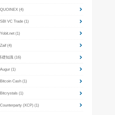
QUOINEX
(4)
SBI VC Trade
(1)
Yobit.net
(1)
Zaif
(4)
基礎知識
(16)
Augur
(1)
Bitcoin Cash
(1)
Bitcrystals
(1)
Counterparty (XCP)
(1)