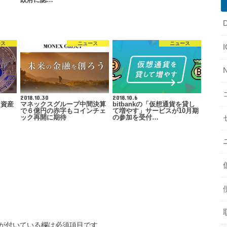
ース
ニュース
ニュース
2018.10.30
2018.10.6
は資産
マネックスグループ中間決算
bitbankの「仮想通貨を貸し
で６億円の赤字もコインチェ
て増やす」サービスが10月期
ック再開に期待
の参加を受付…
が付いている欄は必須項目です