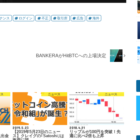
ナンス
ログイン
不正
取引所
広告
海外
BANKERAがHitBTCへの上場決定
ース
ニュース
ニュース
2019.5.23
2018.4.21
【2019年5月23日のニュー
リップルが100円を突破！先
入出金
ス】クレイグの｢Satoshi｣は
週に比べ2倍も上昇
政府に認…