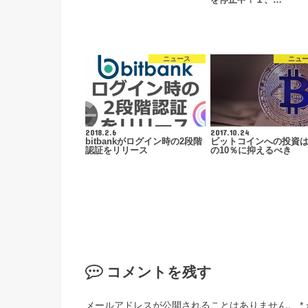
ニュース
ニュ
2018.2.6
2017.10.24
bitbankがログイン時の2段階
ビットコインへの投資
認証をリリース
の10％に抑えるべき
コメントを残す
メールアドレスが公開されることはありません。
*