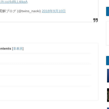
://t.co/4d8LLtkkqA
ログ (@twins_naoki)
2018年9月10日
ntents
[
非表示
]