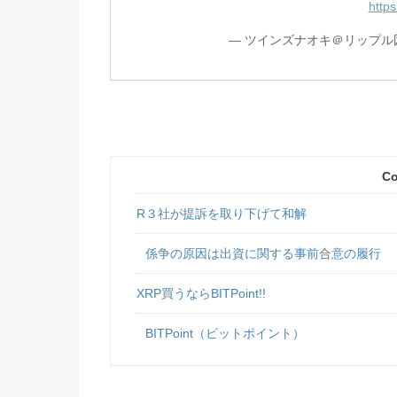
https
— ツインズナオキ＠リップル図解ブ
Co
R３社が提訴を取り下げて和解
係争の原因は出資に関する事前合意の履行
XRP買うならBITPoint!!
BITPoint（ビットポイント）