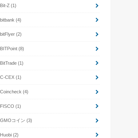
Bit-Z
(1)
bitbank
(4)
bitFlyer
(2)
BITPoint
(8)
BitTrade
(1)
C-CEX
(1)
Coincheck
(4)
FISCO
(1)
GMOコイン
(3)
Huobi
(2)