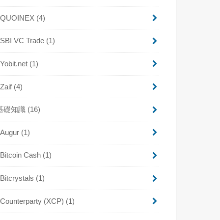
QUOINEX
(4)
SBI VC Trade
(1)
Yobit.net
(1)
Zaif
(4)
基礎知識
(16)
Augur
(1)
Bitcoin Cash
(1)
Bitcrystals
(1)
Counterparty (XCP)
(1)