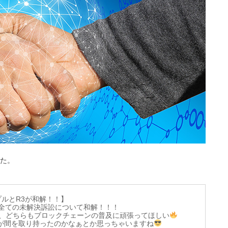
した。
プルとR3が和解！！】
全ての未解決訴訟について和解！！！
、どちらもブロックチェーンの普及に頑張ってほしい
すが間を取り持ったのかなぁとか思っちゃいますね