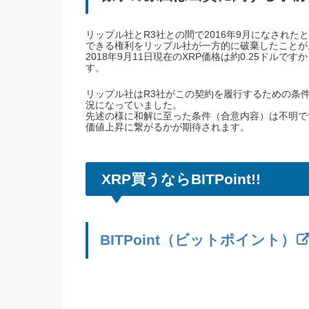
リップル社とR3社との間で2016年9月になされたと
できる権利をリップル社が一方的に破棄したことが
2018年9月11日現在のXRP価格は約0.25ド
す。
リップル社はR3社がこの契約を履行するための条
況になっていました。
先述の様に和解に至った条件（合意内容）は不明で
価値上昇に繋がるかが期待されます。
XRP買うならBITPoint!!
BITPoint（ビットポイント）