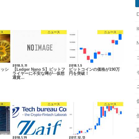
ース
ニュース
ニュース
2018.5.11
2018.1.5
ャッシ
【Ledger Nano S】ビットフ
ビットコインの価格が190万
ライヤーに不安な噂が···仮想
円を突破！
通貨…
ース
ニュース
ニュース
2018.1.19
2017.12.13