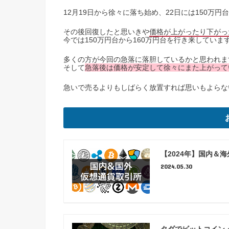
12月19日から徐々に落ち始め、22日には150万
その後回復したと思いきや
価格が上がったり下がっ
今では150万円台から160万円台を行き来していま
多くの方が今回の急落に落胆しているかと思われま
そして
急落後は価格が安定して徐々にまた上がって
急いで売るよりもしばらく放置すれば思いもよらな
【2024年】国内＆
2024.05.30
タダでビットコイン