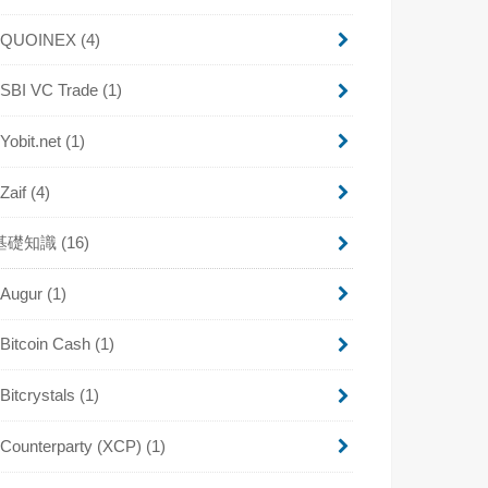
QUOINEX
(4)
SBI VC Trade
(1)
Yobit.net
(1)
Zaif
(4)
基礎知識
(16)
Augur
(1)
Bitcoin Cash
(1)
Bitcrystals
(1)
Counterparty (XCP)
(1)