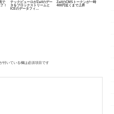
務局で
テックビューロがZaifのデー
ZaifのCMSトークンが一時
完了！
タをブロックストリームと
400円近くまで上昇
ICEのデータフィ…
が付いている欄は必須項目です