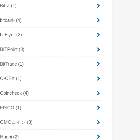
Bit-Z
(1)
bitbank
(4)
bitFlyer
(2)
BITPoint
(8)
BitTrade
(1)
C-CEX
(1)
Coincheck
(4)
FISCO
(1)
GMOコイン
(3)
Huobi
(2)