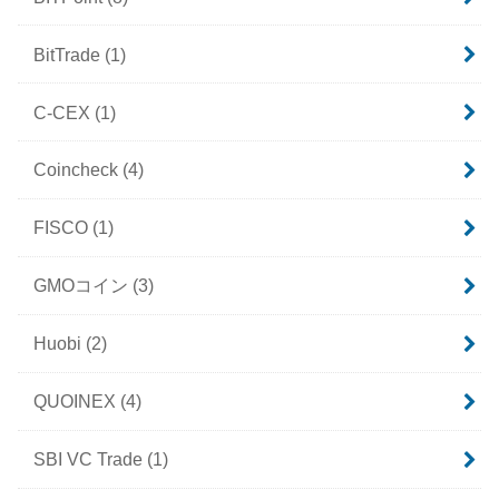
BitTrade
(1)
C-CEX
(1)
Coincheck
(4)
FISCO
(1)
GMOコイン
(3)
Huobi
(2)
QUOINEX
(4)
SBI VC Trade
(1)