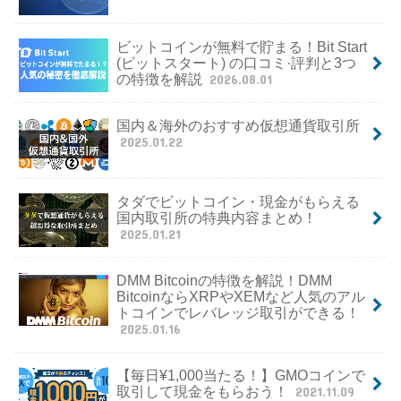
ビットコインが無料で貯まる！Bit Start
(ビットスタート) の口コミ·評判と3つ
の特徴を解説
2026.08.01
国内＆海外のおすすめ仮想通貨取引所
2025.01.22
タダでビットコイン・現金がもらえる
国内取引所の特典内容まとめ！
2025.01.21
DMM Bitcoinの特徴を解説！DMM
BitcoinならXRPやXEMなど人気のアル
トコインでレバレッジ取引ができる！
2025.01.16
【毎日¥1,000当たる！】GMOコインで
取引して現金をもらおう！
2021.11.09