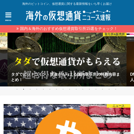
海外のビットコイン、仮想通貨に関する最新情報をいち早くお届け
menu
国内＆海外のおすすめ仮想通貨取引所15選をチェック！
売所
取引所&販売所
ま
DMM Bitcoinの特徴を解説！DMM BitcoinならXRPやXEMなど
ビ
人気のアルトコインでレバレッジ取引ができる！
B
ニュース