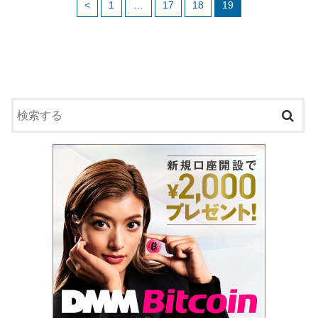
<
1
…
17
18
19