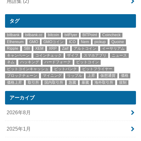
用語集
(2)
タグ
bitbank
bitbank.cc
bitcoin
bitFlyer
BITPoint
Coincheck
Ethereum
GMO
GMOコイン
ICO
Nem
pickup
Quoine
Ripple
SBI
XEM
XRP
Zaif
アルトコイン
イーサリアム
キャンペーン
コインチェック
ザイフ
スマホアプリ
ニュース
ネム
ハッキング
ハードフォーク
ビットコイン
ビットコインキャッシュ
ビットバンク
ビットフライヤー
ブロックチェーン
マイニング
リップル
上昇
仮想通貨
価格
価格上昇
取引所
国内取引所
急騰
暴騰
海外取引所
規制
アーカイブ
2026年8月
2025年1月