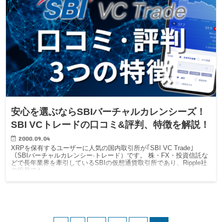
安心を選ぶならSBIバーチャルカレンシーズ！
SBI VCトレードの口コミ&評判、特徴を解説！
2000.09.04
XRPを保有するユーザーに人気の国内取引所が｢SBI VC Trade｣
（SBIバーチャルカレンシー·トレード）です。 株・FX・投資信託な
どで長年業界を牽引しているSBIの仮想通貨取引所であり、Ripple社
の役員でも…